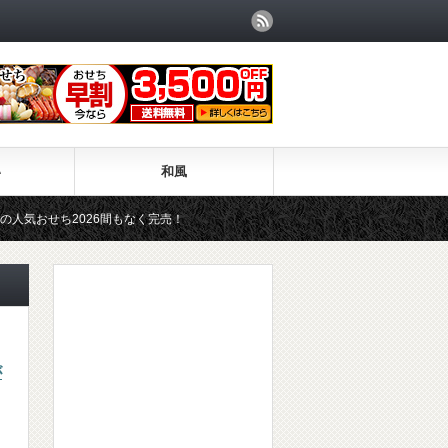
い
和風
気おせち2026間もなく完売！
が