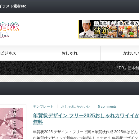
ラスト素材etc
ビジネス
おしゃれ
かわい
「PR」匠本舗の人
テンプレート
おしゃれ
,
かわいい
5 comments
年賀状デザイン フリー2025おしゃれカワイイ
無料
年賀状2025 デザイン・フリーで楽々年賀状作成 2025年はどん
な年賀状デザインで新年のご挨拶をしますか？ 年賀状デザイン